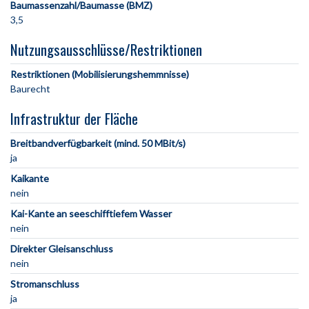
Baumassenzahl/Baumasse (BMZ)
3,5
Nutzungsausschlüsse/Restriktionen
Restriktionen (Mobilisierungshemmnisse)
Baurecht
Infrastruktur der Fläche
Breitbandverfügbarkeit (mind. 50 MBit/s)
ja
Kaikante
nein
Kai-Kante an seeschifftiefem Wasser
nein
Direkter Gleisanschluss
nein
Stromanschluss
ja