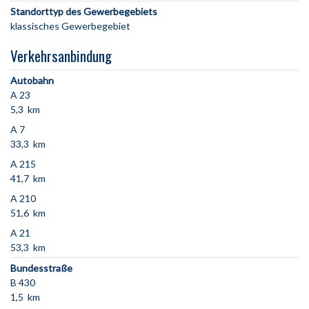
Standorttyp des Gewerbegebiets
klassisches Gewerbegebiet
Verkehrsanbindung
Autobahn
A 23
5,3 km
A 7
33,3 km
A 215
41,7 km
A 210
51,6 km
A 21
53,3 km
Bundesstraße
B 430
1,5 km