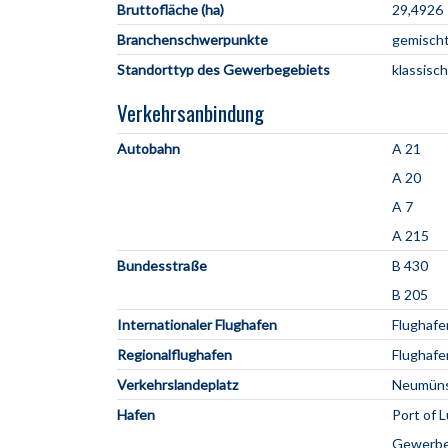
Bruttofläche (ha)
29,4926
Branchenschwerpunkte
gemischt
Standorttyp des Gewerbegebiets
klassisc
Verkehrsanbindung
Autobahn
A 21
A 20
A 7
A 215
Bundesstraße
B 430
B 205
Internationaler Flughafen
Flughaf
Regionalflughafen
Flughafe
Verkehrslandeplatz
Neumüns
Hafen
Port of 
Gewerbeh