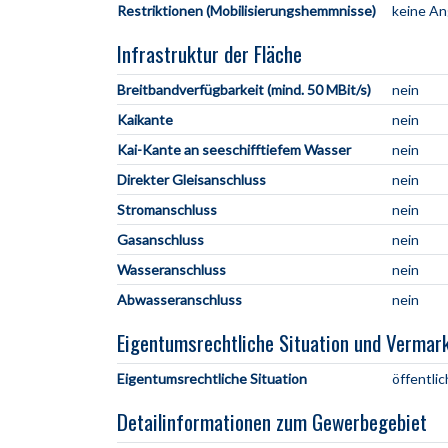
Restriktionen (Mobilisierungshemmnisse)
keine A
Infrastruktur der Fläche
Breitbandverfügbarkeit (mind. 50 MBit/s)
nein
Kaikante
nein
Kai-Kante an seeschifftiefem Wasser
nein
Direkter Gleisanschluss
nein
Stromanschluss
nein
Gasanschluss
nein
Wasseranschluss
nein
Abwasseranschluss
nein
Eigentumsrechtliche Situation und Vermar
Eigentumsrechtliche Situation
öffentlic
Detailinformationen zum Gewerbegebiet