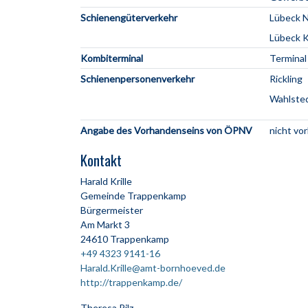
Schienengüterverkehr
Lübeck N
Lübeck K
Kombiterminal
Termina
Schienenpersonenverkehr
Rickling
Wahlste
Angabe des Vorhandenseins von ÖPNV
nicht vo
Kontakt
Harald Krille
Gemeinde Trappenkamp
Bürgermeister
Am Markt 3
24610 Trappenkamp
+49 4323 9141-16
Harald.Krille@amt-bornhoeved.de
http://trappenkamp.de/
Theresa Pilz