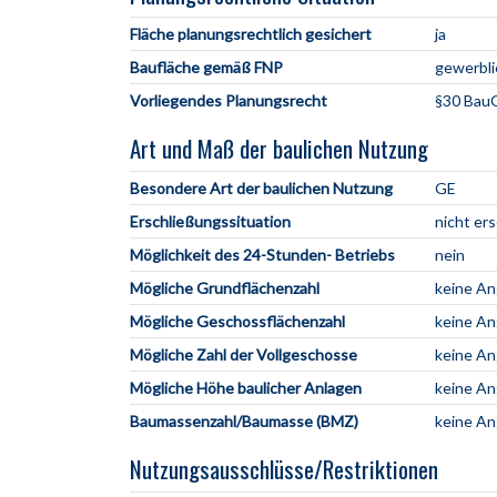
Fläche planungsrechtlich gesichert
ja
Baufläche gemäß FNP
gewerbli
Vorliegendes Planungsrecht
§30 BauG
Art und Maß der baulichen Nutzung
Besondere Art der baulichen Nutzung
GE
Erschließungssituation
nicht er
Möglichkeit des 24-Stunden- Betriebs
nein
Mögliche Grundflächenzahl
keine A
Mögliche Geschossflächenzahl
keine A
Mögliche Zahl der Vollgeschosse
keine A
Mögliche Höhe baulicher Anlagen
keine A
Baumassenzahl/Baumasse (BMZ)
keine A
Nutzungsausschlüsse/Restriktionen