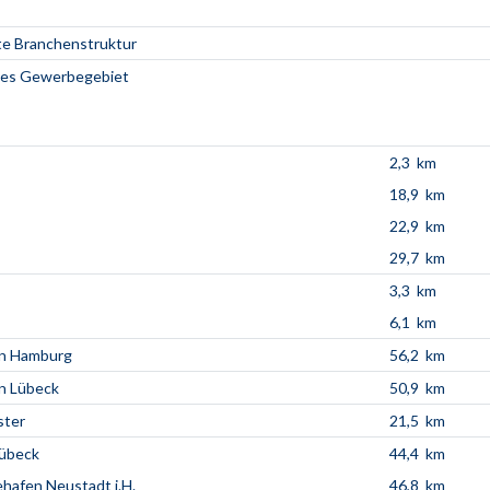
e Branchenstruktur
hes Gewerbegebiet
2,3 km
18,9 km
22,9 km
29,7 km
3,3 km
6,1 km
en Hamburg
56,2 km
n Lübeck
50,9 km
ter
21,5 km
Lübeck
44,4 km
afen Neustadt i.H.
46,8 km