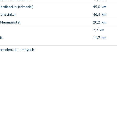
ordlandkai (trimodal)
45,0 km
onstinkai
46,4 km
l Neumünster
20,2 km
7,7 km
dt
11,7 km
rhanden, aber möglich