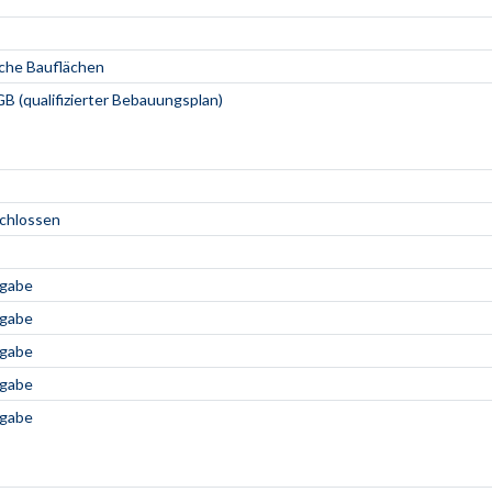
che Bauflächen
B (qualifizierter Bebauungsplan)
schlossen
ngabe
ngabe
ngabe
ngabe
ngabe