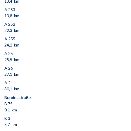
13,4 km
A 253
13,8 km
A 252
22,3 km
A 255
24,2 km
A 25
25,5 km
A 26
27,1 km
A 24
30,1 km
Bundesstraße
B 75
0,1 km
B 3
5,7 km