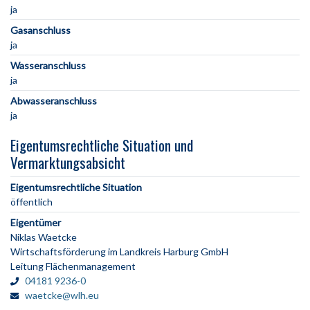
ja
Gasanschluss
ja
Wasseranschluss
ja
Abwasseranschluss
ja
Eigentumsrechtliche Situation und
Vermarktungsabsicht
Eigentumsrechtliche Situation
öffentlich
Eigentümer
Niklas Waetcke
Wirtschaftsförderung im Landkreis Harburg GmbH
Leitung Flächenmanagement
04181 9236-0
waetcke@wlh.eu