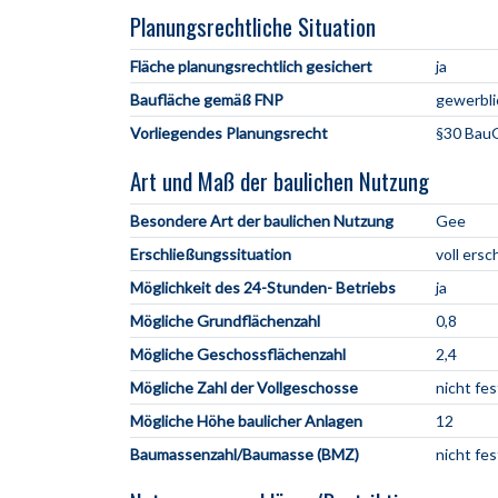
Planungsrechtliche Situation
Fläche planungsrechtlich gesichert
ja
Baufläche gemäß FNP
gewerbli
Vorliegendes Planungsrecht
§30 BauG
Art und Maß der baulichen Nutzung
Besondere Art der baulichen Nutzung
Gee
Erschließungssituation
voll ersc
Möglichkeit des 24-Stunden- Betriebs
ja
Mögliche Grundflächenzahl
0,8
Mögliche Geschossflächenzahl
2,4
Mögliche Zahl der Vollgeschosse
nicht fe
Mögliche Höhe baulicher Anlagen
12
Baumassenzahl/Baumasse (BMZ)
nicht fe