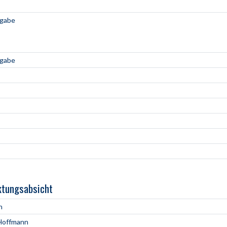
ngabe
ngabe
ktungsabsicht
h
Hoffmann