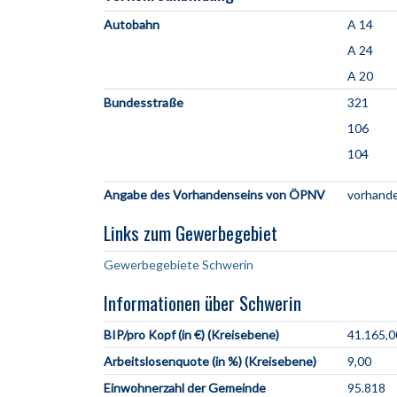
Autobahn
A 14
A 24
A 20
Bundesstraße
321
106
104
Angabe des Vorhandenseins von ÖPNV
vorhand
Links zum Gewerbegebiet
Gewerbegebiete Schwerin
Informationen über Schwerin
BIP/pro Kopf (in €) (Kreisebene)
41.165,0
Arbeitslosenquote (in %) (Kreisebene)
9,00
Einwohnerzahl der Gemeinde
95.818