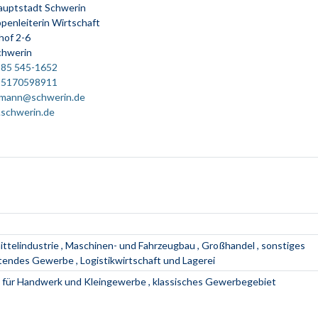
auptstadt Schwerin
penleiterin Wirtschaft
hof 2-6
chwerin
385 545-1652
15170598911
fmann@schwerin.de
schwerin.de
ttelindustrie
Maschinen- und Fahrzeugbau
Großhandel
sonstiges
itendes Gewerbe
Logistikwirtschaft und Lagerei
 für Handwerk und Kleingewerbe
klassisches Gewerbegebiet