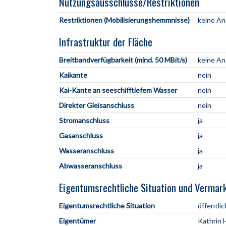
Nutzungsausschlüsse/Restriktionen
Restriktionen (Mobilisierungshemmnisse)
keine A
Infrastruktur der Fläche
Breitbandverfügbarkeit (mind. 50 MBit/s)
keine A
Kaikante
nein
Kai-Kante an seeschifftiefem Wasser
nein
Direkter Gleisanschluss
nein
Stromanschluss
ja
Gasanschluss
ja
Wasseranschluss
ja
Abwasseranschluss
ja
Eigentumsrechtliche Situation und Vermar
Eigentumsrechtliche Situation
öffentlic
Eigentümer
Kathrin 