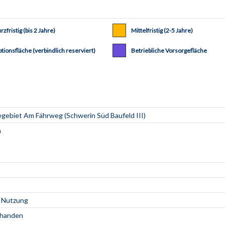
rzfristig (bis 2 Jahre)
Mittelfristig (2-5 Jahre)
tionsfläche (verbindlich reserviert)
Betriebliche Vorsorgefläche
 Nutzung
rhanden