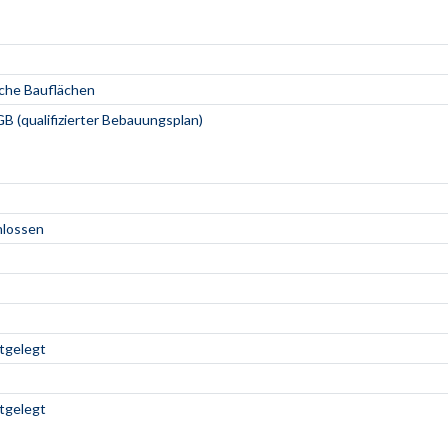
che Bauflächen
B (qualifizierter Bebauungsplan)
hlossen
stgelegt
stgelegt