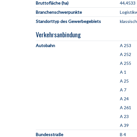
Bruttofläche (ha)
44,4533
Branchenschwerpunkte
Logistik
Standorttyp des Gewerbegebiets
klassisc
Verkehrsanbindung
Autobahn
A 253
A 252
A 255
A 1
A 25
A 7
A 24
A 261
A 23
A 39
Bundesstraße
B 4