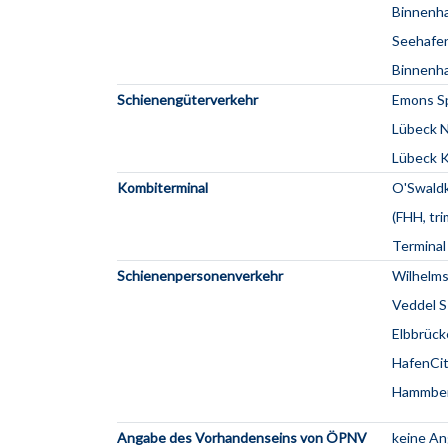
Binnenh
Seehafen
Binnenh
Schienengüterverkehr
Emons S
Lübeck N
Lübeck K
Kombiterminal
O'Swaldk
(FHH, tri
Terminal
Schienenpersonenverkehr
Wilhelms
Veddel S
Elbbrück
HafenCit
Hammber
Angabe des Vorhandenseins von ÖPNV
keine A