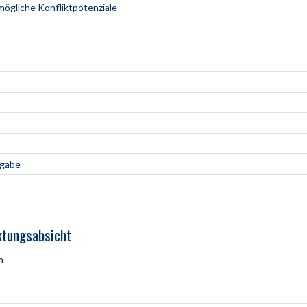
mögliche Konfliktpotenziale
ngabe
ktungsabsicht
h