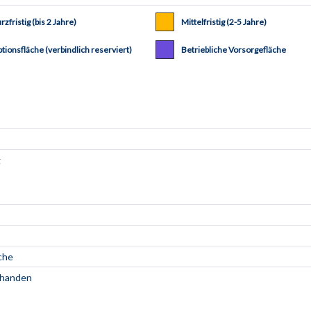
rzfristig (bis 2 Jahre)
Mittelfristig (2-5 Jahre)
tionsfläche (verbindlich reserviert)
Betriebliche Vorsorgefläche
che
rhanden