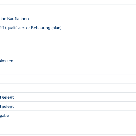
che Bauflächen
B (qualifizierter Bebauungsplan)
hlossen
stgelegt
stgelegt
ngabe