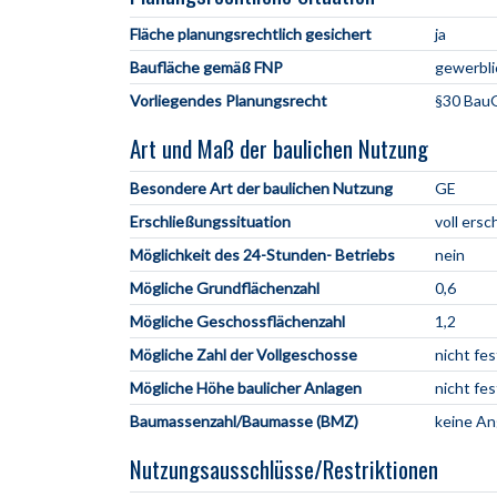
Fläche planungsrechtlich gesichert
ja
Baufläche gemäß FNP
gewerbli
Vorliegendes Planungsrecht
§30 BauG
Art und Maß der baulichen Nutzung
Besondere Art der baulichen Nutzung
GE
Erschließungssituation
voll ersc
Möglichkeit des 24-Stunden- Betriebs
nein
Mögliche Grundflächenzahl
0,6
Mögliche Geschossflächenzahl
1,2
Mögliche Zahl der Vollgeschosse
nicht fe
Mögliche Höhe baulicher Anlagen
nicht fe
Baumassenzahl/Baumasse (BMZ)
keine A
Nutzungsausschlüsse/Restriktionen