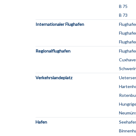
B 75
B 73
Internationaler Flughafen
Flughaf
Flughaf
Flughafe
Regionalflughafen
Flughafe
Cuxhave
Schweri
Verkehrslandeplatz
Ueterse
Hartenh
Rotenbu
Hungrige
Neumüns
Hafen
Seehafe
Binnenh