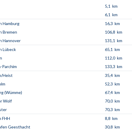
5,1 km
6,1 km
en Hamburg
16,3 km
en Bremen
106,8 km
n Hannover
131,1 km
n Lübeck
65,1 km
n
112,0 km
n-Parchim
133,3 km
n/Heist
35,4 km
olm
52,3 km
rg (Wümme)
67,4 km
r Wolf
70,0 km
ter
70,3 km
n FHH
8,8 km
afen Geesthacht
30,8 km