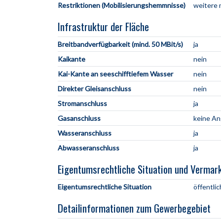
Restriktionen (Mobilisierungshemmnisse)
weitere 
Infrastruktur der Fläche
Breitbandverfügbarkeit (mind. 50 MBit/s)
ja
Kaikante
nein
Kai-Kante an seeschifftiefem Wasser
nein
Direkter Gleisanschluss
nein
Stromanschluss
ja
Gasanschluss
keine A
Wasseranschluss
ja
Abwasseranschluss
ja
Eigentumsrechtliche Situation und Vermar
Eigentumsrechtliche Situation
öffentlic
Detailinformationen zum Gewerbegebiet