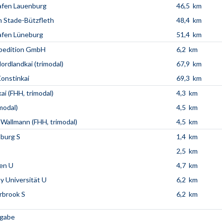
afen Lauenburg
46,5 km
 Stade-Bützfleth
48,4 km
afen Lüneburg
51,4 km
pedition GmbH
6,2 km
ordlandkai (trimodal)
67,9 km
onstinkai
69,3 km
ai (FHH, trimodal)
4,3 km
modal)
4,5 km
 Wallmann (FHH, trimodal)
4,5 km
burg S
1,4 km
2,5 km
en U
4,7 km
y Universität U
6,2 km
brook S
6,2 km
ngabe