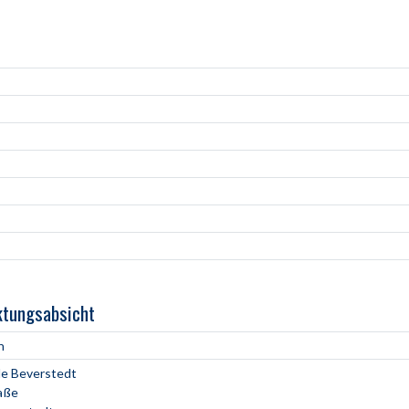
ktungsabsicht
h
e Beverstedt
aße