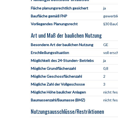
Fläche planungsrechtlich gesichert
ja
Baufläche gemäß FNP
gewerbli
Vorliegendes Planungsrecht
§30 BauG
Art und Maß der baulichen Nutzung
Besondere Art der baulichen Nutzung
GE
Erschließungssituation
voll ersc
Möglichkeit des 24-Stunden- Betriebs
ja
Mögliche Grundflächenzahl
0,8
Mögliche Geschossflächenzahl
2
Mögliche Zahl der Vollgeschosse
3
Mögliche Höhe baulicher Anlagen
nicht fe
Baumassenzahl/Baumasse (BMZ)
nicht fe
Nutzungsausschlüsse/Restriktionen