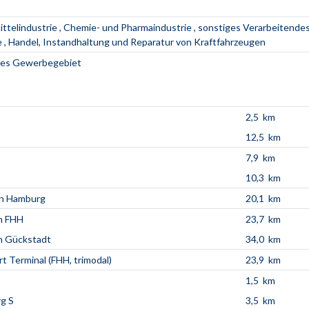
ttelindustrie
Chemie- und Pharmaindustrie
sonstiges Verarbeitende
e
Handel, Instandhaltung und Reparatur von Kraftfahrzeugen
hes Gewerbegebiet
2,5 km
12,5 km
7,9 km
10,3 km
en Hamburg
20,1 km
n FHH
23,7 km
n Gückstadt
34,0 km
t Terminal (FHH, trimodal)
23,9 km
1,5 km
g S
3,5 km