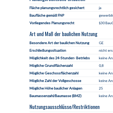
Fläche planungsrechtlich gesichert
ja
Baufläche gemäß FNP
gewerbli
Vorliegendes Planungsrecht
§30 BauG
Art und Maß der baulichen Nutzung
Besondere Art der baulichen Nutzung
GE
Erschließungssituation
nicht er
Möglichkeit des 24-Stunden- Betriebs
keine A
Mögliche Grundflächenzahl
0,8
Mögliche Geschossflächenzahl
keine A
Mögliche Zahl der Vollgeschosse
keine A
Mögliche Höhe baulicher Anlagen
25
Baumassenzahl/Baumasse (BMZ)
keine A
Nutzungsausschlüsse/Restriktionen