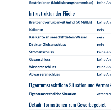
Restriktionen (Mobilisierungshemmnisse)
keine A
Infrastruktur der Fläche
Breitbandverfügbarkeit (mind. 50 MBit/s)
keine A
Kaikante
nein
Kai-Kante an seeschifftiefem Wasser
nein
Direkter Gleisanschluss
nein
Stromanschluss
keine A
Gasanschluss
keine A
Wasseranschluss
keine A
Abwasseranschluss
keine A
Eigentumsrechtliche Situation und Vermar
Eigentumsrechtliche Situation
öffentlic
Detailinformationen zum Gewerbegebiet