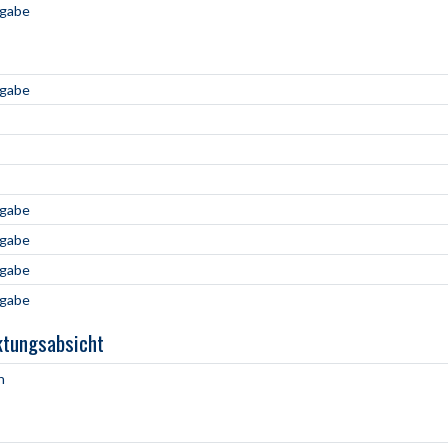
ngabe
ngabe
ngabe
ngabe
ngabe
ngabe
ktungsabsicht
h