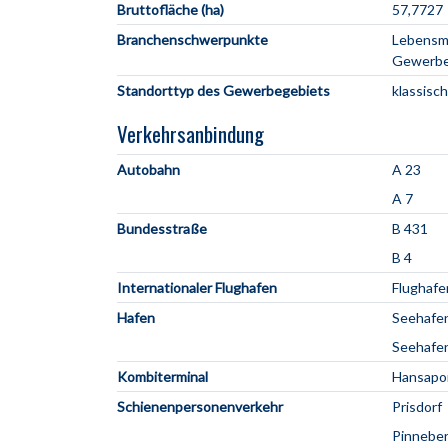
Bruttofläche (ha)
57,7727
Branchenschwerpunkte
Lebensmi
Gewerb
Standorttyp des Gewerbegebiets
klassisc
Verkehrsanbindung
Autobahn
A 23
A 7
Bundesstraße
B 431
B 4
Internationaler Flughafen
Flughaf
Hafen
Seehafe
Seehafe
Kombiterminal
Hansapor
Schienenpersonenverkehr
Prisdorf
Pinneber