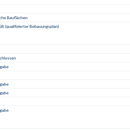
che Bauflächen
B (qualifizierter Bebauungsplan)
schlossen
ngabe
ngabe
ngabe
ngabe